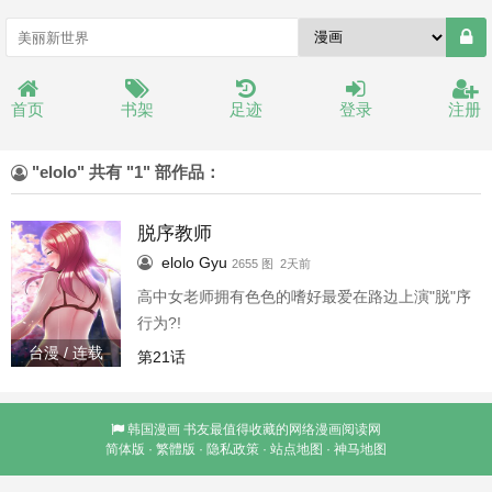
首页
书架
足迹
登录
注册
"elolo" 共有 "1" 部作品：
脱序教师
elolo
Gyu
2655 图 2天前
高中女老师拥有色色的嗜好最爱在路边上演"脱"序
行为?!
台漫 / 连载
第21话
韩国漫画
书友最值得收藏的网络漫画阅读网
简体版
·
繁體版
·
隐私政策
·
站点地图
·
神马地图