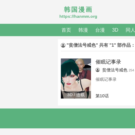
韩国漫画
https://hanmm.org
首页
韩漫
台漫
3D
同
"贫僧法号戒色" 共有 "1" 部作品
催眠记事录
贫僧法号戒色
25
催眠记事录
3D / 连载
第10话