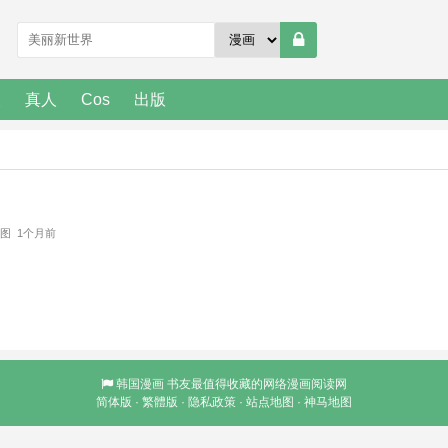
人
真人
Cos
出版
：
4 图 1个月前
韩国漫画
书友最值得收藏的网络漫画阅读网
简体版
·
繁體版
·
隐私政策
·
站点地图
·
神马地图